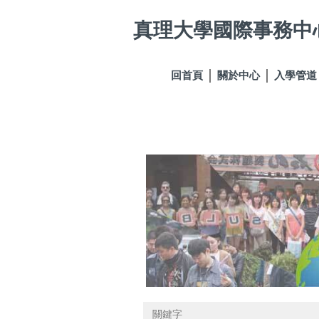
跳
真理大學國際事務中
到
主
要
內
回首頁
關於中心
入學管道
容
區