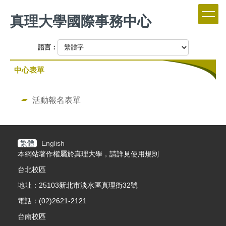
跳
真理大學國際事務中心
到
主
要
語言：
內
容
中心表單
區
活動報名表單
繁體
English
本網站著作權屬於真理大學，請詳見使用規則
台北校區
地址：25103新北市淡水區真理街32號
電話：(02)2621-2121
台南校區