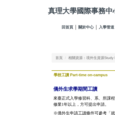
跳
真理大學國際事務中
到
主
要
內
回首頁
關於中心
入學管道
容
區
首頁
相關資源：境外生資源Study Re
學校工讀 Part-time on-campus
僑外生求學期間工讀
來臺正式入學修習科、系、所課程
修業1年以上，方可提出申請。
※僑外生申請工讀條件可參考「就