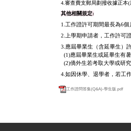
4.
審查費支郵局劃撥收據正本(新
其他相關規定
:
1.工作證許可期間最長為6個
2.上學期申請者，工作許可證
3.應屆畢業生（含延畢生）
(1)應屆畢業生或延畢生有
(2)僑外生若考取大學或研
4.如因休學、退學者，若工
工作證問答集(Q&A)-學生版.pdf