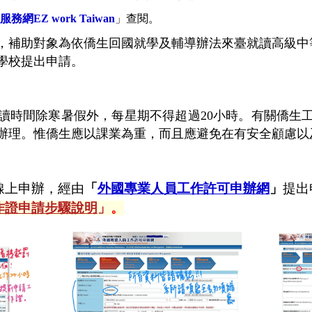
網EZ work Taiwan
」查閱。
，補助對象為依僑生回國就學及輔導辦法來臺就讀高級中
學校提出申請。
讀時間除寒暑假外，每星期不得超過20小時。有關僑生
辦理。惟僑生應以課業為重，而且應避免在有安全顧慮以
線上申辦，經由
「
外國專業人員工作許可申辦網
」
提出
作證申請步驟說明
」
。