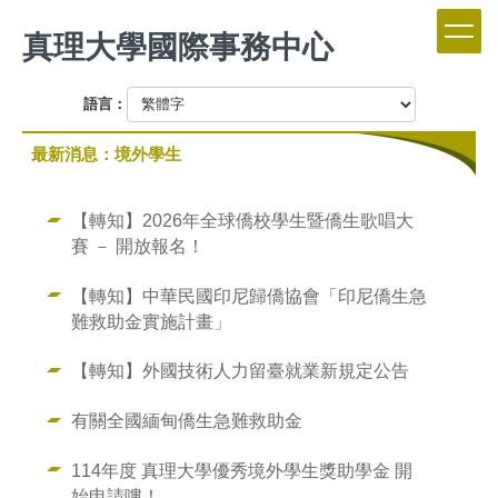
跳
真理大學國際事務中心
到
主
要
語言：
內
容
最新消息：境外學生
區
【轉知】2026年全球僑校學生暨僑生歌唱大
賽 － 開放報名！
【轉知】中華民國印尼歸僑協會「印尼僑生急
難救助金實施計畫」
【轉知】外國技術人力留臺就業新規定公告
有關全國緬甸僑生急難救助金
114年度 真理大學優秀境外學生獎助學金 開
始申請嘍！