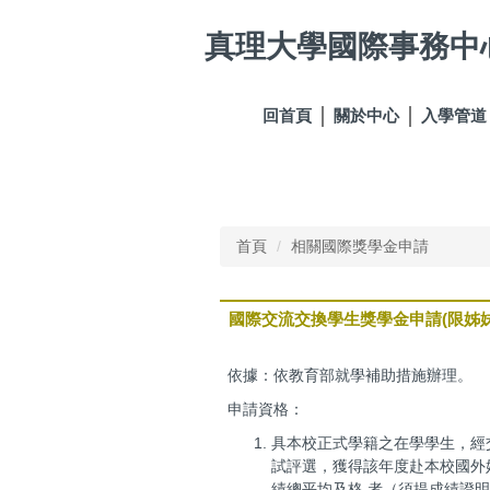
跳
真理大學國際事務中
到
主
要
內
回首頁
關於中心
入學管道
容
區
首頁
相關國際獎學金申請
國際交流交換學生獎學金申請(限姊妹
依據：依教育部就學補助措施辦理。
申請資格：
具本校正式學籍之在學學生，經
試評選，獲得該年度赴本校國外
績總平均及格 者（須提成績證