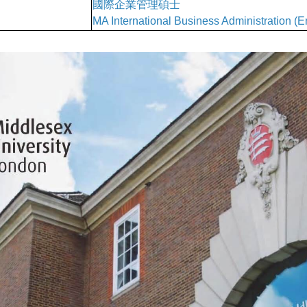
國際企業管理碩士
MA International Business Administration (