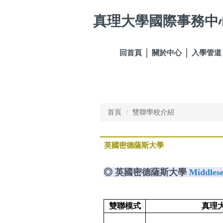
跳
真理大學國際事務中
到
主
要
內
回首頁
關於中心
入學管道
容
區
首頁
雙聯學校介紹
英國密德薩斯大學
◎ 英國密德薩斯大學
Middlese
雙聯模式
真理