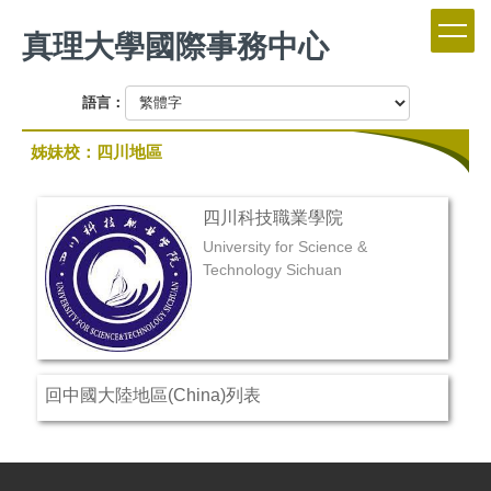
跳
真理大學國際事務中心
到
主
要
語言：
內
容
姊妹校：四川地區
區
四川科技職業學院
University for Science &
Technology Sichuan
回中國大陸地區(China)列表