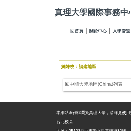
跳
真理大學國際事務中
到
主
要
內
回首頁
關於中心
入學管道
容
區
姊妹校：福建地區
回中國大陸地區(China)列表
本網站著作權屬於真理大學，請詳見使用
台北校區
地址：25103新北市淡水區真理街32號