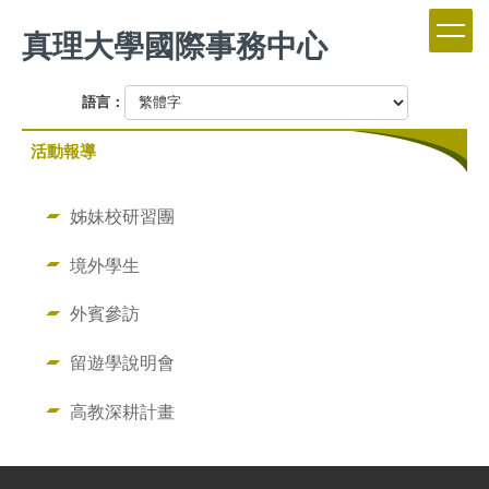
跳
真理大學國際事務中心
到
主
要
語言：
內
容
活動報導
區
姊妹校研習團
境外學生
外賓參訪
留遊學說明會
高教深耕計畫